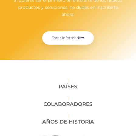
Si quieres ser el primero en enterarte de los nuevos
productos y soluciones, no dudes en inscribirte
ahora:
Estar Informado
1
PAÍSES
1
COLABORADORES
1
AÑOS DE HISTORIA