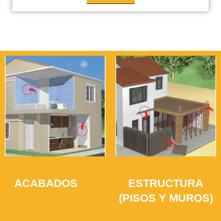
ACABADOS
ESTRUCTURA
(41)
(PISOS Y MUROS)
(35)