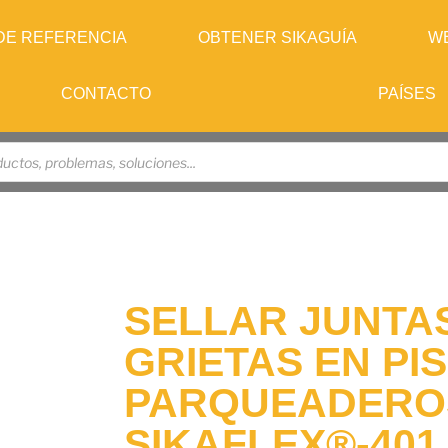
DE REFERENCIA
OBTENER SIKAGUÍA
W
CONTACTO
PAÍSES
SELLAR JUNTAS
GRIETAS EN PI
PARQUEADERO
SIKAFLEX®-401