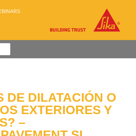
EBINARS
 DE DILATACIÓN O
SOS EXTERIORES Y
S? –
 PAVEMENT SL