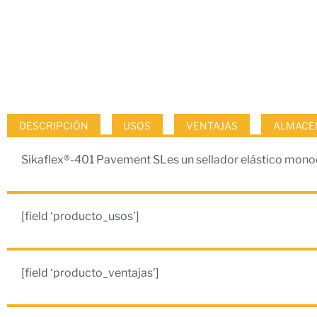
DESCRIPCIÓN
USOS
VENTAJAS
ALMACEN
Sikaflex®-401 Pavement SLes un sellador elástico mono
[field ‘producto_usos’]
[field ‘producto_ventajas’]