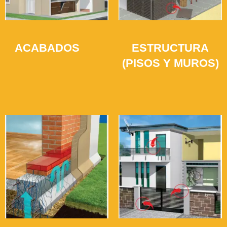
ACABADOS
ESTRUCTURA
(41)
(PISOS Y MUROS)
(35)